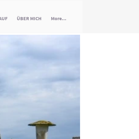
AUF
ÜBER MICH
More...