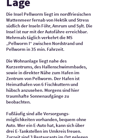
Lage
Die Insel Pellworm liegt im nordfriesischen
Wattenmeer fernab von Hektik und Stress
südlich der Inseln Föhr, Amrum und Sylt. Die
Insel ist nur mit der Autofähre erreichbar.
Mehrmals täglich verkehrt die MS
„Pellworm I“ zwischen Nordstrand und
Pellworm in 35 min. Fahrzeit.
Die Wohnanlage liegt nahe des
Kurzentrums, des Hallenschwimmbades,
sowie in direkter Nähe zum Hafen im
Zentrum von Pellworm. Der Hafen ist
Heimathafen von 6 Fischkuttern und
hübsch anzusehen. Morgens sind hier
traumhafte Sonnenaufgänge zu
beobachten.
Fußläufig sind alle Versorgungs-
möglichkeiten vorhanden, bequem ohne
Auto. Wer ein E-Auto hat, kann sich über
drei E-Tankstellen im Umkreis freuen.
Zurzeit sind 3 Restaurants im Ort gelegen.