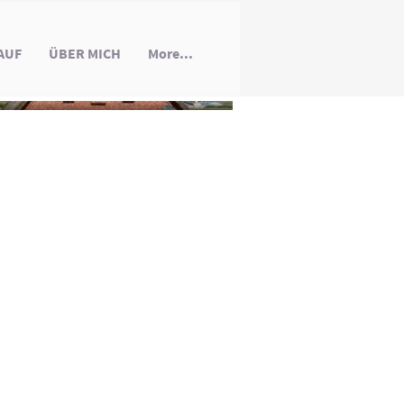
AUF
ÜBER MICH
More...